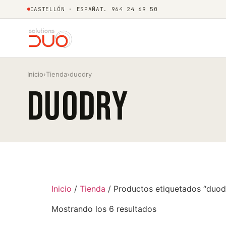
CASTELLÓN · ESPAÑA
T. 964 24 69 50
Inicio
›
Tienda
›
duodry
duodry
Inicio
/
Tienda
/ Productos etiquetados “duod
Mostrando los 6 resultados