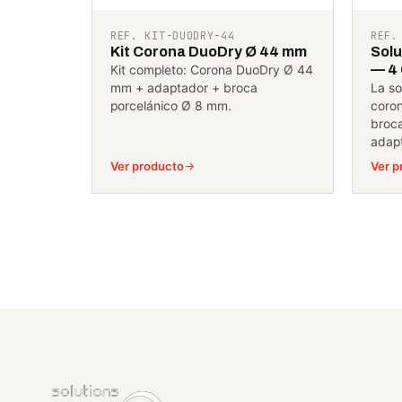
REF. KIT-DUODRY-44
REF.
Kit Corona DuoDry Ø 44 mm
Sol
— 4
Kit completo: Corona DuoDry Ø 44
mm + adaptador + broca
La so
porcelánico Ø 8 mm.
coron
broca
adap
Ver producto
Ver p