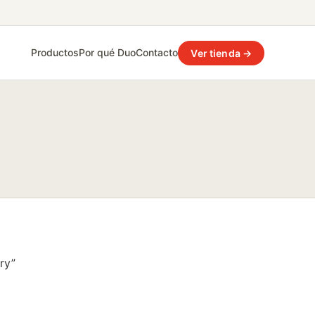
Productos
Por qué Duo
Contacto
Ver tienda →
ry”