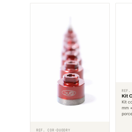
REF.
Kit 
Kit c
mm +
porc
REF. COR-DUODRY