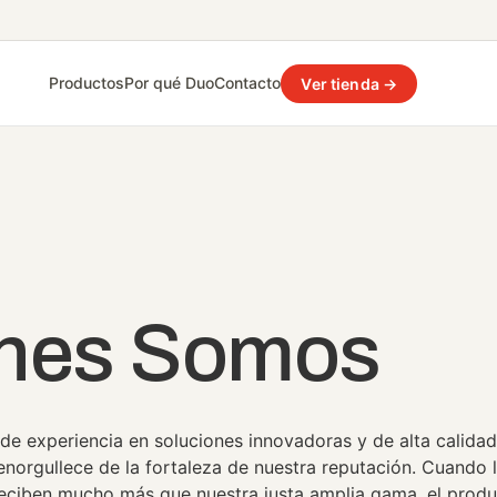
Productos
Por qué Duo
Contacto
Ver tienda →
nes Somos
e experiencia en soluciones innovadoras y de alta calidad 
norgullece de la fortaleza de nuestra reputación. Cuando l
eciben mucho más que nuestra justa amplia gama, el prod