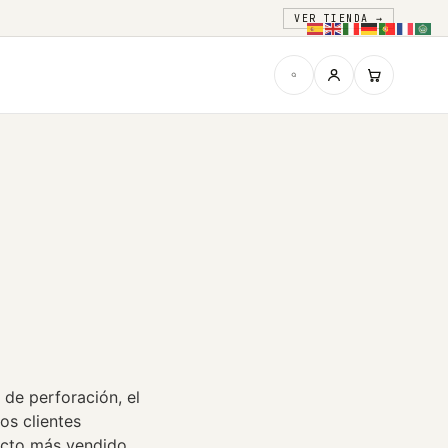
VER TIENDA →
de perforación, el
os clientes
ucto más vendido.