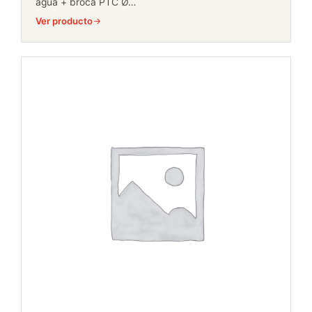
agua + broca PTC Ø…
Ver producto