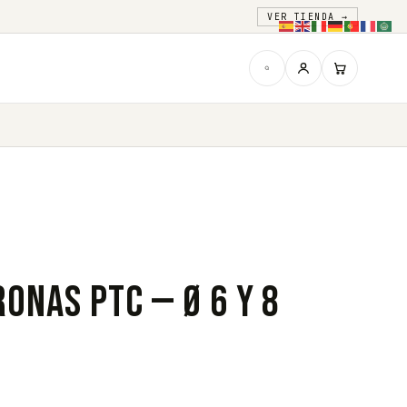
VER TIENDA →
ronas PTC — Ø 6 y 8