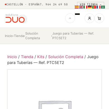
CASTELLÓN · ESPAÑA
T. 964 24 69 50
VER TIENDA →
Solución
Juego para Tuberías — Ref.
Inicio
›
Tienda
›
›
Completa
PTC5ET2
Inicio
/
Tienda
/
Kits
/
Solución Completa
/ Juego
para Tuberías — Ref. PTC5ET2