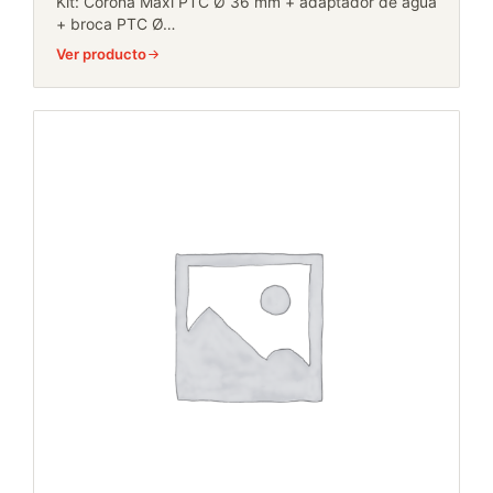
Kit: Corona Maxi PTC Ø 36 mm + adaptador de agua
+ broca PTC Ø…
Ver producto