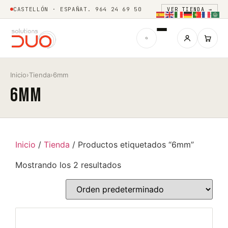
CASTELLÓN · ESPAÑA
T. 964 24 69 50
VER TIENDA →
Inicio
›
Tienda
›
6mm
6mm
Inicio
/
Tienda
/ Productos etiquetados “6mm”
Mostrando los 2 resultados