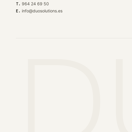
T.
964 24 69 50
E.
info@duosolutions.es
D