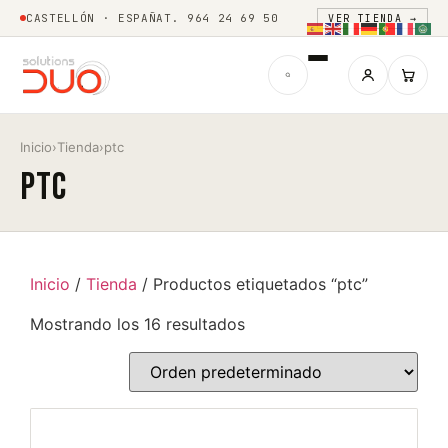
CASTELLÓN · ESPAÑA
T. 964 24 69 50
VER TIENDA →
Inicio
›
Tienda
›
ptc
ptc
Inicio
/
Tienda
/ Productos etiquetados “ptc”
Mostrando los 16 resultados